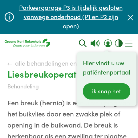
Afspraak maken of aanpassen
Parkeergarage P3 is tijdelijk gesloten
Wachttijden
vanwege onderhoud (P1 en P2 zijn
open)
Contact
Hier vindt u uw
alle behandelingen en onderzoeken
Liesbreukoperatie
patiëntenportaal
behandeling
ik snap het
Een breuk (hernia) is een uitstulping van
het buikvlies door een zwakke plek of
opening in de buikwand. De breuk is
herkenbaar als een zwelling ter plaatse.