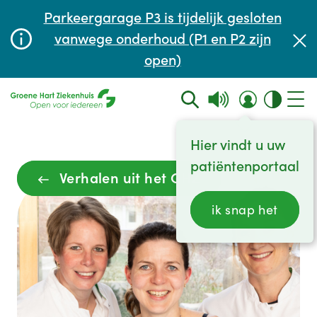
Afspraak maken of aanpassen
Parkeergarage P3 is tijdelijk gesloten
Wachttijden
vanwege onderhoud (P1 en P2 zijn
open)
Contact
Hier vindt u uw
patiëntenportaal
Verhalen uit het GHZ
ik snap het