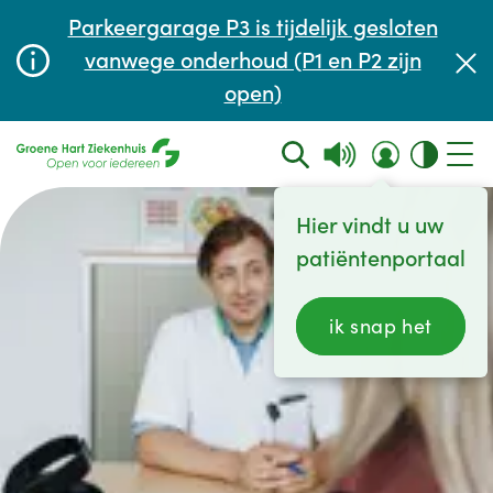
Afspraak maken of aanpassen
Parkeergarage P3 is tijdelijk gesloten
Wachttijden
vanwege onderhoud (P1 en P2 zijn
open)
Contact
Hier vindt u uw
patiëntenportaal
ik snap het