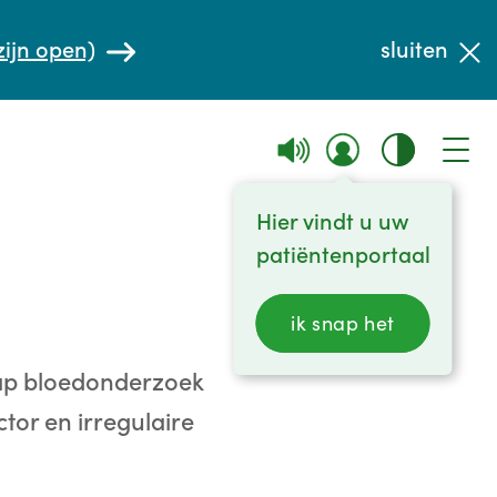
zijn open)
sluiten
Hier vindt u uw
patiëntenportaal
ik snap het
hap bloedonderzoek
or en irregulaire