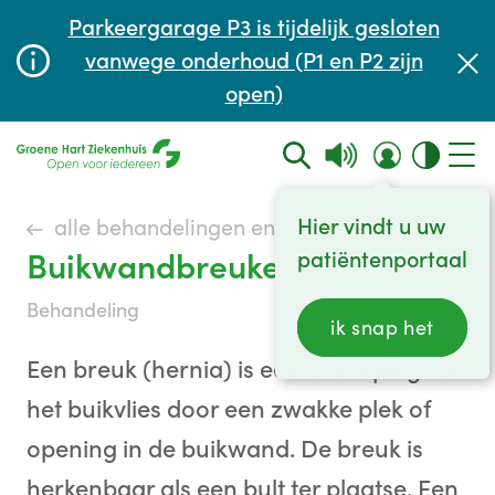
Afspraak maken of aanpassen
Parkeergarage P3 is tijdelijk gesloten
Wachttijden
vanwege onderhoud (P1 en P2 zijn
open)
Contact
Hier vindt u uw
alle behandelingen en onderzoeken
Buikwandbreuken
patiëntenportaal
behandeling
ik snap het
Een breuk (hernia) is een uitstulping van
het buikvlies door een zwakke plek of
opening in de buikwand. De breuk is
herkenbaar als een bult ter plaatse. Een