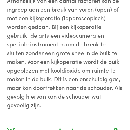
buikholte, en kan gepaard gaan met een
sprake van een littekenbreuk. Soms
Afhankelijk van een aantal factoren kan de
gesloten.
zwakke plek in de buikwand. Omdat de
ontstaan klachten, deze zijn afhankelijk van
ingreep aan een breuk van voren (open) of
navel de dunste laag is van de buikwand,
de grootte van de breuk. Bij een grote breuk
met een kijkoperatie (laparoscopisch)
kan daar makkelijk een breuk ontstaan. Een
en sterk uitpuilen ervan kunnen rugklachten
worden gedaan. Bij een kijkoperatie
navelbreuk hoeft geen klachten te geven.
optreden. In veel gevallen biedt een korset
gebruikt de arts een videocamera en
Als er beklemming optreedt, zal pijn op de
uitkomst. Soms is operatief herstel mogelijk,
speciale instrumenten om de breuk te
voorgrond staan. Een operatie wordt
maar men moet zich ervan bewust zijn dat
sluiten zonder een grote snee in de buik te
aanbevolen bij herhaaldelijke pijnklachten
een operatie voor een littekenbreuk een
maken. Voor een kijkoperatie wordt de buik
of steeds terugkerende beklemming.. Bij
grote ingreep is en dat er een reële kans is
opgeblazen met kooldioxide om ruimte te
een kleine breuk kan meestal de breukpoort
dat de breuk weer terug komt.
maken in de buik. Dit is een onschuldig gas,
gesloten worden. Bij grotere breuken maakt
maar kan doortrekken naar de schouder. Als
men vaak gebruik van kunststofmateriaal
gevolg hiervan kan de schouder wat
(mat) om de buikwand te verstevigen.
gevoelig zijn.