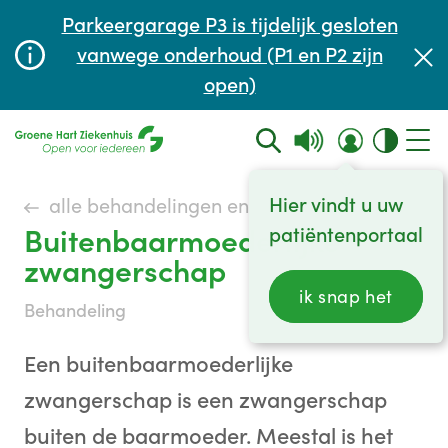
Afspraak maken of aanpassen
Parkeergarage P3 is tijdelijk gesloten
Wachttijden
vanwege onderhoud (P1 en P2 zijn
open)
Contact
Hier vindt u uw
alle behandelingen en onderzoeken
Buitenbaarmoederlijke
patiëntenportaal
zwangerschap
ik snap het
behandeling
Een buitenbaarmoederlijke
zwangerschap is een zwangerschap
buiten de baarmoeder. Meestal is het