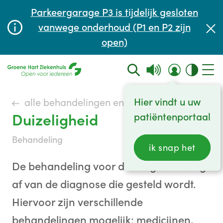
Afspraak maken of aanpassen
Parkeergarage P3 is tijdelijk gesloten
Wachttijden
vanwege onderhoud (P1 en P2 zijn
open)
Contact
Hier vindt u uw
alle behandelingen en onderzoeken
Duizeligheid
patiëntenportaal
behandeling
ik snap het
De behandeling voor duizeligheid hangt
af van de diagnose die gesteld wordt.
Hiervoor zijn verschillende
behandelingen mogelijk: medicijnen,