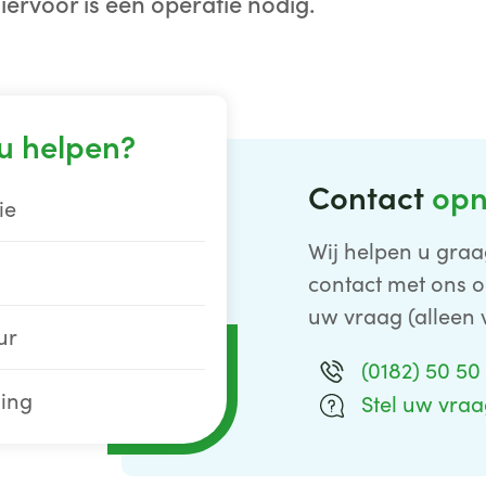
rvoor is een operatie nodig.
u helpen?
Contact
op
ie
Wij helpen u graa
contact met ons o
uw vraag (alleen 
ur
(0182) 50 50
ling
Stel uw vra