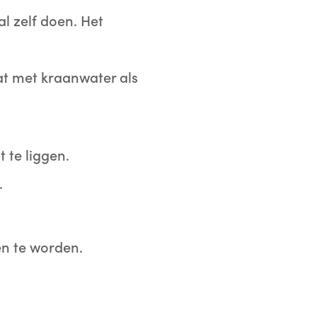
l zelf doen. Het
at met kraanwater als
 te liggen.
.
den te worden.