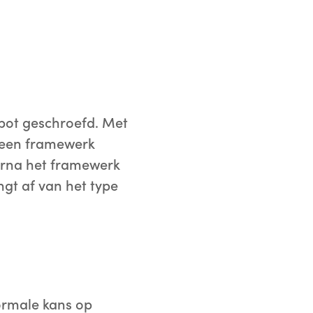
 bot geschroefd. Met
 een framewerk
aarna het framewerk
ngt af van het type
normale kans op