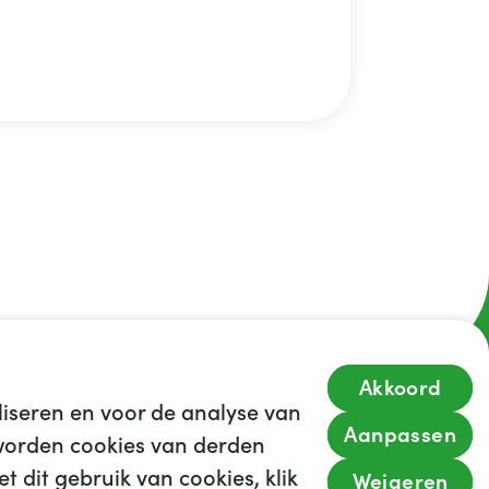
Akkoord
iseren en voor de analyse van
35
We hebben
leuke banen voor je
Aanpassen
s worden cookies van derden
Kijk op werkenbijghz.nl
t dit gebruik van cookies, klik
Weigeren