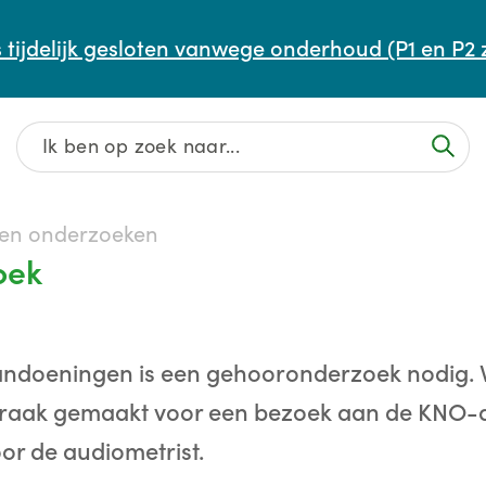
Afspraak maken of aanpassen
 tijdelijk gesloten vanwege onderhoud (P1 en P2 
Wachttijden
Contact
 en onderzoeken
oek
aandoeningen is een gehooronderzoek nodig. 
raak gemaakt voor een bezoek aan de KNO-a
r de audiometrist.