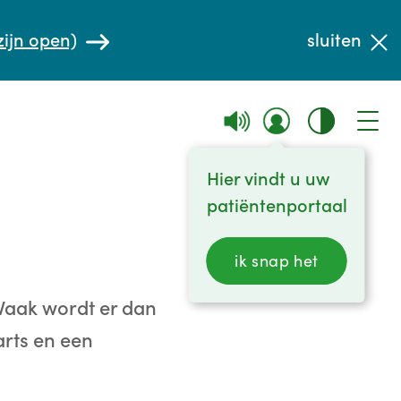
zijn open)
sluiten
Hier vindt u uw
patiëntenportaal
ik snap het
Vaak wordt er dan
rts en een