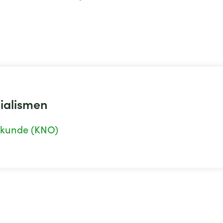
dingsgehoorverlies is onderdruk of vocht in het 
ende buis van Eustachius. Tympanometrie geeft 
noor.
 er nogal eens vocht achter het trommelvlies en d
 niet op deze luchtdrukveranderingen.
ialismen
lkunde (KNO)