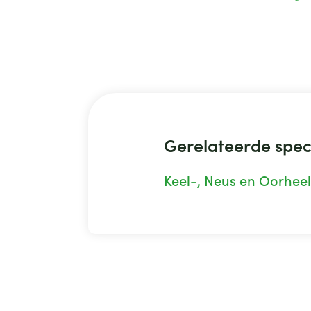
verstaan.
oorzaak van een gelei
onvoldoend functioner
werking van het midde
Bij kleine kinderen zit
trommelvlies slecht of
Gerelateerde spec
Keel-, Neus en Oorhee