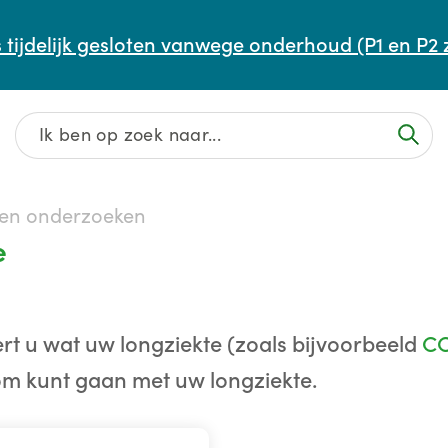
Afspraak maken of aanpassen
 tijdelijk gesloten vanwege onderhoud (P1 en P2 
Wachttijden
Contact
 en onderzoeken
e
eert u wat uw longziekte (zoals bijvoorbeeld
C
om kunt gaan met uw longziekte.