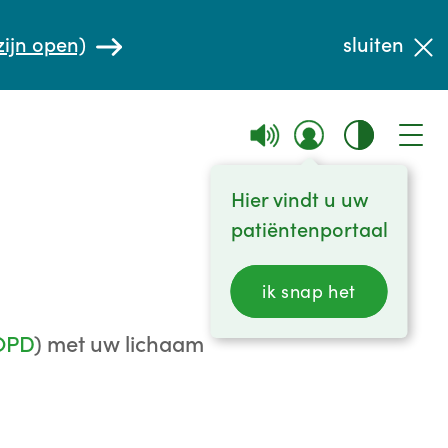
zijn open)
sluiten
Hier vindt u uw
patiëntenportaal
ik snap het
OPD
) met uw lichaam