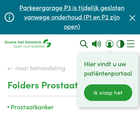
Afspraak maken of aanpassen
Parkeergarage P3 is tijdelijk gesloten
Wachttijden
vanwege onderhoud (P1 en P2 zijn
open)
Contact
Hier vindt u uw
naar behandeling
patiëntenportaal
Folders Prostaatkanker
ik snap het
Prostaatkanker