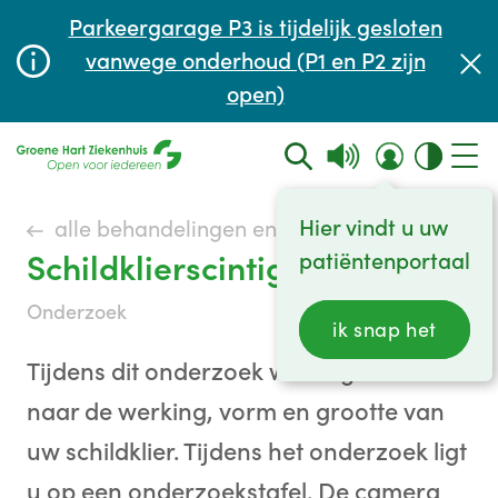
Afspraak maken of aanpassen
Parkeergarage P3 is tijdelijk gesloten
Wachttijden
vanwege onderhoud (P1 en P2 zijn
open)
Contact
Hier vindt u uw
alle behandelingen en onderzoeken
Schildklierscintigrafie
patiëntenportaal
onderzoek
ik snap het
Tijdens dit onderzoek wordt gekeken
naar de werking, vorm en grootte van
uw schildklier. Tijdens het onderzoek ligt
u op een onderzoekstafel. De camera