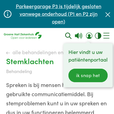
Afspraak maken of aanpassen
Parkeergarage P3 is tijdelijk gesloten
Wachttijden
vanwege onderhoud (P1 en P2 zijn
open)
Contact
Hier vindt u uw
alle behandelingen en onderzoeken
Stemklachten
patiëntenportaal
behandeling
ik snap het
Spreken is bij mensen het meest
gebruikte communicatiemiddel. Bij
stemproblemen kunt u in uw spreken en
dus in uw functioneren belemmerd