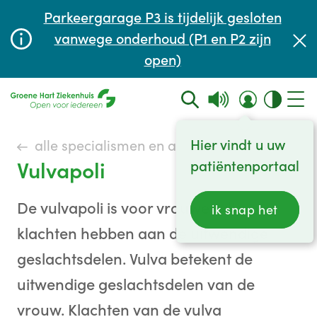
Afspraak maken of aanpassen
Parkeergarage P3 is tijdelijk gesloten
Wachttijden
vanwege onderhoud (P1 en P2 zijn
open)
Contact
Hier vindt u uw
alle specialismen en afdelingen
Vulvapoli
patiëntenportaal
De vulvapoli is voor vrouwen die
ik snap het
klachten hebben aan de uitwendige
geslachtsdelen. Vulva betekent de
uitwendige geslachtsdelen van de
vrouw. Klachten van de vulva