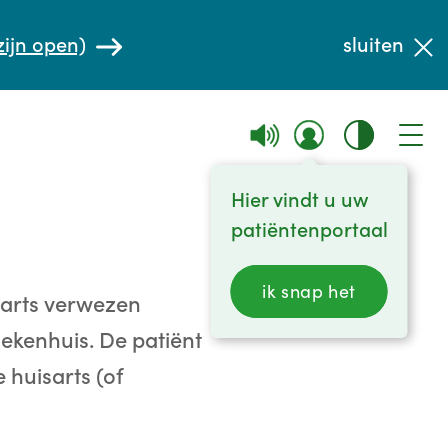
zijn open)
sluiten
Hier vindt u uw
patiëntenportaal
ik snap het
sarts verwezen
ekenhuis. De patiënt
 huisarts (of