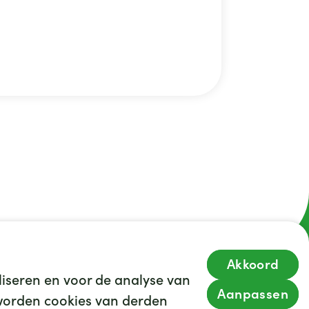
Akkoord
iseren en voor de analyse van
35
We hebben
leuke banen voor je
Aanpassen
s worden cookies van derden
Kijk op werkenbijghz.nl